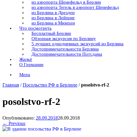
из аэропорта Шенефельд в Берлин
из аэропорта Тегель в аэропорт Шенефельд
из Берлина в Дрезден
из Берлина в Лейпциг
из Берлина в Мюнхен
Что посмотреть
Бесплатный Берлин
Обзорная экскурсия по Берлину
5 лучших однодневных экскурсий из Берлина
Достопримечательности Берлина
Достопримечательности Потсдама
Жильё
О Германии
Menu
Главная
/
Посольство РФ в Берлине
/
posolstvo-rf-2
posolstvo-rf-2
Опубликовано:
28.09.2018
28.09.2018
← Previous