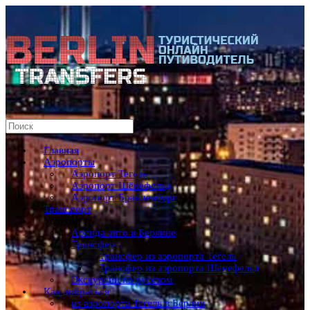
Главная
Аэропорты
Аэропорт Тегель
Аэропорт Шёнефельд
Аэропорт Бранденбург
Транспорт
Услуги
Аренда авто в Берлине
Трансфер
Трансфер из аэропорта Тегель
Трансфер из аэропорта Шенефельд
Экскурсии на русском
Как добраться
из аэропорта Тегель в Берлин