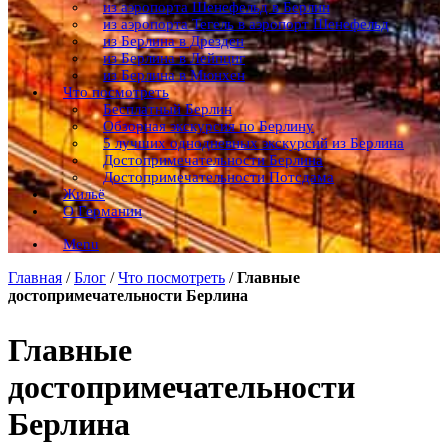
из аэропорта Шенефельд в Берлин
из аэропорта Тегель в аэропорт Шенефельд
из Берлина в Дрезден
из Берлина в Лейпциг
из Берлина в Мюнхен
Что посмотреть
Бесплатный Берлин
Обзорная экскурсия по Берлину
5 лучших однодневных экскурсий из Берлина
Достопримечательности Берлина
Достопримечательности Потсдама
Жильё
О Германии
Menu
Главная
/
Блог
/
Что посмотреть
/
Главные
достопримечательности Берлина
Главные
достопримечательности
Берлина