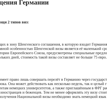
ещения Германии
ощи 2 типов виз:
щих в зону Шенгенского соглашения, в которую входит Германия.
авной особенностью Шенгенской визы является её маленький сро
ритории Европейского Союза, предусмотрены специальные предл
ьких дней, стоимость такой визы составляет не больше 75 евро.
меет право лишь совершать перелёт в Германию через государст
ка. Она может действовать как несколько недель, так и целый г
дентам немецких университетов, а также приглашённым в ФРГ р
 иностранцев и беженцев. Тем не менее оформлять эту визу стои
 получения Национальной визы необходимо знать немецкий язык 