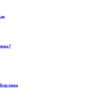
чью
лина?
 Берлина