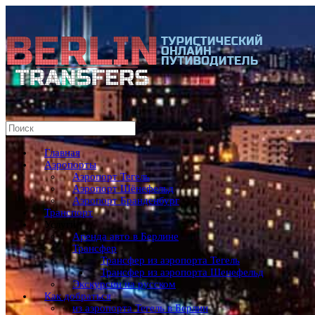
Главная
Аэропорты
Аэропорт Тегель
Аэропорт Шёнефельд
Аэропорт Бранденбург
Транспорт
Услуги
Аренда авто в Берлине
Трансфер
Трансфер из аэропорта Тегель
Трансфер из аэропорта Шенефельд
Экскурсии на русском
Как добраться
из аэропорта Тегель в Берлин