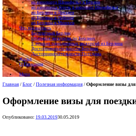
из аэропорта Шенефельд в Берлин
из аэропорта Тегель в аэропорт Шенефельд
из Берлина в Дрезден
из Берлина в Лейпциг
из Берлина в Мюнхен
Что посмотреть
Бесплатный Берлин
Обзорная экскурсия по Берлину
5 лучших однодневных экскурсий из Берлина
Достопримечательности Берлина
Достопримечательности Потсдама
Жильё
О Германии
Menu
Главная
/
Блог
/
Полезная информация
/
Оформление визы для
Оформление визы для поездк
Опубликовано:
19.03.2019
30.05.2019