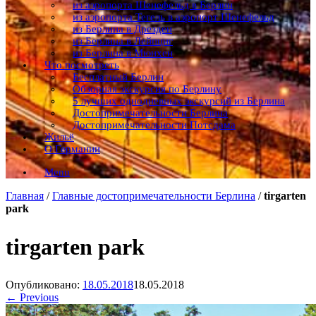
из аэропорта Шенефельд в Берлин
из аэропорта Тегель в аэропорт Шенефельд
из Берлина в Дрезден
из Берлина в Лейпциг
из Берлина в Мюнхен
Что посмотреть
Бесплатный Берлин
Обзорная экскурсия по Берлину
5 лучших однодневных экскурсий из Берлина
Достопримечательности Берлина
Достопримечательности Потсдама
Жильё
О Германии
Menu
Главная
/
Главные достопримечательности Берлина
/
tirgarten
park
tirgarten park
Опубликовано:
18.05.2018
18.05.2018
← Previous