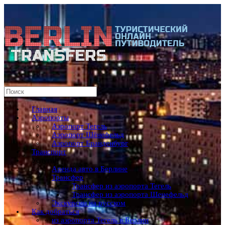
Главная
Аэропорты
Аэропорт Тегель
Аэропорт Шёнефельд
Аэропорт Бранденбург
Транспорт
Услуги
Аренда авто в Берлине
Трансфер
Трансфер из аэропорта Тегель
Трансфер из аэропорта Шенефельд
Экскурсии на русском
Как добраться
из аэропорта Тегель в Берлин