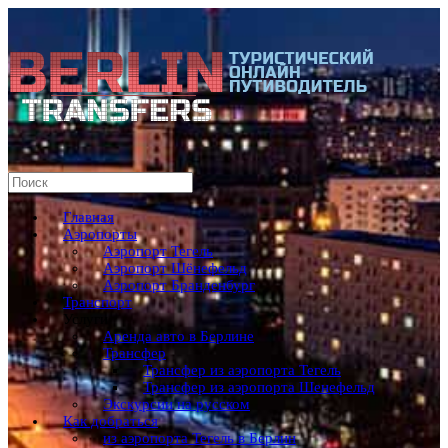
Главная
Аэропорты
Аэропорт Тегель
Аэропорт Шёнефельд
Аэропорт Бранденбург
Транспорт
Услуги
Аренда авто в Берлине
Трансфер
Трансфер из аэропорта Тегель
Трансфер из аэропорта Шенефельд
Экскурсии на русском
Как добраться
из аэропорта Тегель в Берлин