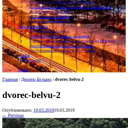
из аэропорта Шенефельд в Берлин
из аэропорта Тегель в аэропорт Шенефельд
из Берлина в Дрезден
из Берлина в Лейпциг
из Берлина в Мюнхен
Что посмотреть
Бесплатный Берлин
Обзорная экскурсия по Берлину
5 лучших однодневных экскурсий из Берлина
Достопримечательности Берлина
Достопримечательности Потсдама
Жильё
О Германии
Menu
Главная
/
Дворец Бельвю
/
dvorec-belvu-2
dvorec-belvu-2
Опубликовано:
19.03.2019
19.03.2019
← Previous