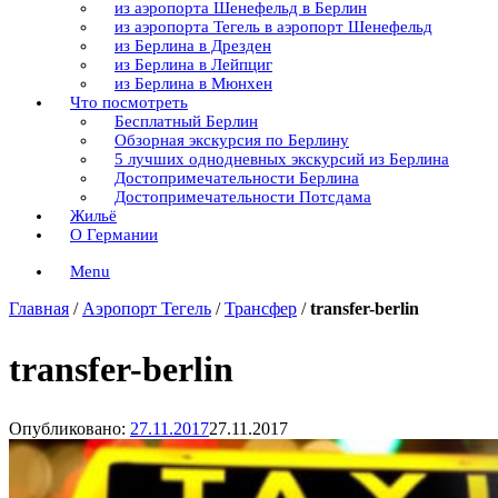
из аэропорта Шенефельд в Берлин
из аэропорта Тегель в аэропорт Шенефельд
из Берлина в Дрезден
из Берлина в Лейпциг
из Берлина в Мюнхен
Что посмотреть
Бесплатный Берлин
Обзорная экскурсия по Берлину
5 лучших однодневных экскурсий из Берлина
Достопримечательности Берлина
Достопримечательности Потсдама
Жильё
О Германии
Menu
Главная
/
Аэропорт Тегель
/
Трансфер
/
transfer-berlin
transfer-berlin
Опубликовано:
27.11.2017
27.11.2017