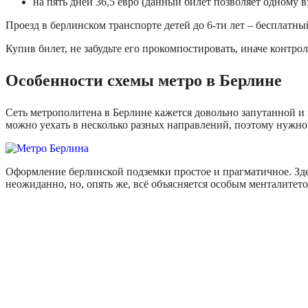
на пять дней 36,5 евро (данный билет позволяет одному в
Проезд в берлинском транспорте детей до 6-ти лет – бесплатны
Купив билет, не забудьте его прокомпостировать, иначе контро
Особенности схемы метро в Берлине
Сеть метрополитена в Берлине кажется довольно запутанной и 
можно уехать в несколько разных направлений, поэтому нужно
Оформление берлинской подземки простое и прагматичное. Зде
неожиданно, но, опять же, всё объясняется особым менталитето