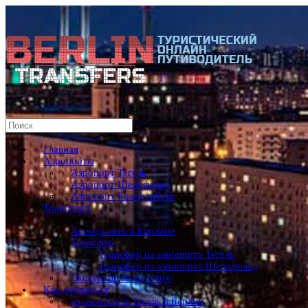
Главная
Аэропорты
Аэропорт Тегель
Аэропорт Шёнефельд
Аэропорт Бранденбург
Транспорт
Услуги
Аренда авто в Берлине
Трансфер
Трансфер из аэропорта Тегель
Трансфер из аэропорта Шенефельд
Экскурсии на русском
Как добраться
из аэропорта Тегель в Берлин