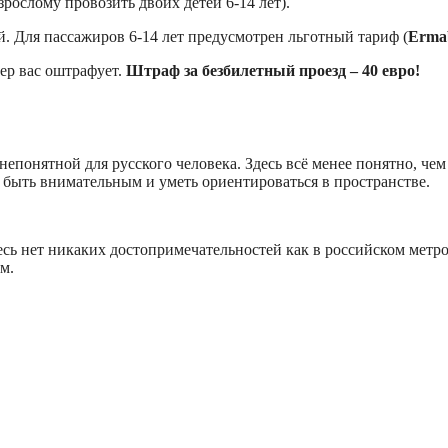
зрослому провозить двоих детей 6-14 лет).
й. Для пассажиров 6-14 лет предусмотрен льготный тариф (
Ermab
лер вас оштрафует.
Штраф за безбилетный проезд – 40 евро!
непонятной для русского человека. Здесь всё менее понятно, че
 быть внимательным и уметь ориентироваться в пространстве.
сь нет никаких достопримечательностей как в российском метро
м.