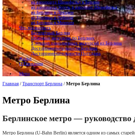
из аэропорта Шенефельд в Берлин
из аэропорта Тегель в аэропорт Шенефельд
из Берлина в Дрезден
из Берлина в Лейпциг
из Берлина в Мюнхен
Что посмотреть
Бесплатный Берлин
Обзорная экскурсия по Берлину
5 лучших однодневных экскурсий из Берлина
Достопримечательности Берлина
Достопримечательности Потсдама
Жильё
О Германии
Menu
Главная
/
Транспорт Берлина
/
Метро Берлина
Метро Берлина
Берлинское метро — руководство 
Метро Берлина (U-Bahn Berlin) является одним из самых старе