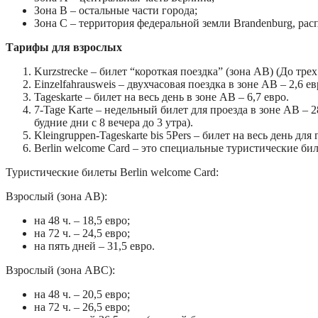
Зона В – остальные части города;
Зона С – территория федеральной земли Brandenburg, ра
Тарифы для взрослых
Kurzstrecke – билет “короткая поездка” (зона АВ) (До трех
Einzelfahrausweis – двухчасовая поездка в зоне АВ – 2,6 ев
Tageskarte – билет на весь день в зоне АВ – 6,7 евро.
7-Tage Karte – недельный билет для проезда в зоне АВ – 
будние дни с 8 вечера до 3 утра).
Kleingruppen-Tageskarte bis 5Pers – билет на весь день для
Berlin welcome Card – это специальные туристические би
Туристические билеты Berlin welcome Card:
Взрослый (зона АВ):
на 48 ч. – 18,5 евро;
на 72 ч. – 24,5 евро;
на пять дней – 31,5 евро.
Взрослый (зона АВC):
на 48 ч. – 20,5 евро;
на 72 ч. – 26,5 евро;