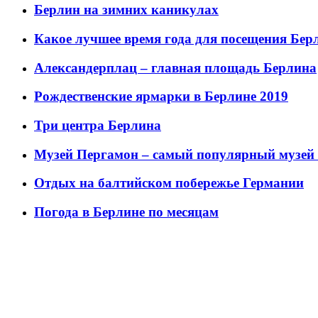
Берлин на зимних каникулах
Какое лучшее время года для посещения Бер
Александерплац – главная площадь Берлина
Рождественские ярмарки в Берлине 2019
Три центра Берлина
Музей Пергамон – самый популярный музей
Отдых на балтийском побережье Германии
Погода в Берлине по месяцам