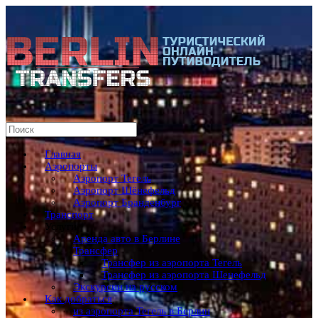
Главная
Аэропорты
Аэропорт Тегель
Аэропорт Шёнефельд
Аэропорт Бранденбург
Транспорт
Услуги
Аренда авто в Берлине
Трансфер
Трансфер из аэропорта Тегель
Трансфер из аэропорта Шенефельд
Экскурсии на русском
Как добраться
из аэропорта Тегель в Берлин