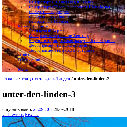
из аэропорта Шенефельд в Берлин
из аэропорта Тегель в аэропорт Шенефельд
из Берлина в Дрезден
из Берлина в Лейпциг
из Берлина в Мюнхен
Что посмотреть
Бесплатный Берлин
Обзорная экскурсия по Берлину
5 лучших однодневных экскурсий из Берлина
Достопримечательности Берлина
Достопримечательности Потсдама
Жильё
О Германии
Menu
Главная
/
Улица Унтер-ден-Линден
/
unter-den-linden-3
unter-den-linden-3
Опубликовано:
28.09.2018
28.09.2018
← Previous
Next →