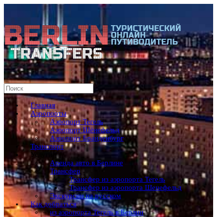
Главная
Аэропорты
Аэропорт Тегель
Аэропорт Шёнефельд
Аэропорт Бранденбург
Транспорт
Услуги
Аренда авто в Берлине
Трансфер
Трансфер из аэропорта Тегель
Трансфер из аэропорта Шенефельд
Экскурсии на русском
Как добраться
из аэропорта Тегель в Берлин