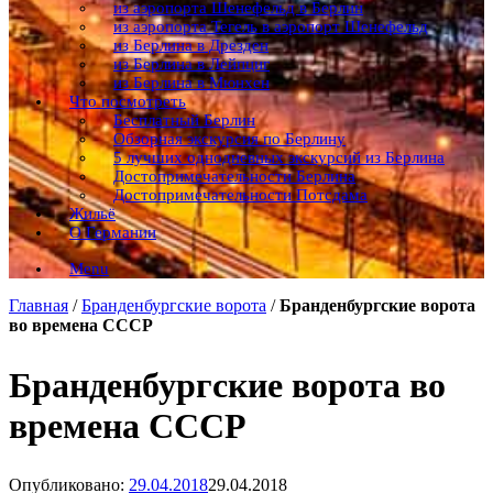
из аэропорта Шенефельд в Берлин
из аэропорта Тегель в аэропорт Шенефельд
из Берлина в Дрезден
из Берлина в Лейпциг
из Берлина в Мюнхен
Что посмотреть
Бесплатный Берлин
Обзорная экскурсия по Берлину
5 лучших однодневных экскурсий из Берлина
Достопримечательности Берлина
Достопримечательности Потсдама
Жильё
О Германии
Menu
Главная
/
Бранденбургские ворота
/
Бранденбургские ворота
во времена СССР
Бранденбургские ворота во
времена СССР
Опубликовано:
29.04.2018
29.04.2018